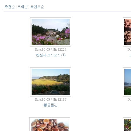
추천순
|
조회순
|
코멘트순
Date.10-05 / Hit.12223
Da
펜션과코스모스
(1)
Date.10-05 / Hit.12118
Da
황금들판