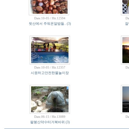
Date.10-05 / Hit.12594
Da
뒷산에서 주워온알밤들..
(3)
잘
Date.10-05 / Hit.12357
Da
시원하고안전한물놀이장
Date.06-15 / Hit.13089
Da
팔봉산약수터거북바위
(3)