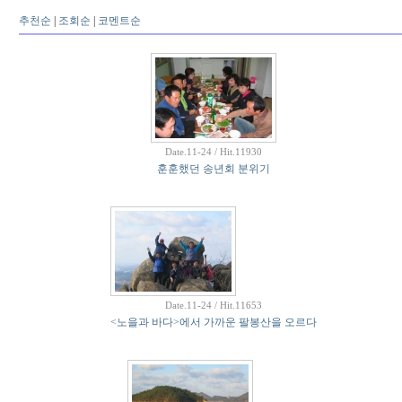
추천순
|
조회순
|
코멘트순
Date.11-24 / Hit.11930
훈훈했던 송년회 분위기
Date.11-24 / Hit.11653
<노을과 바다>에서 가까운 팔봉산을 오르다