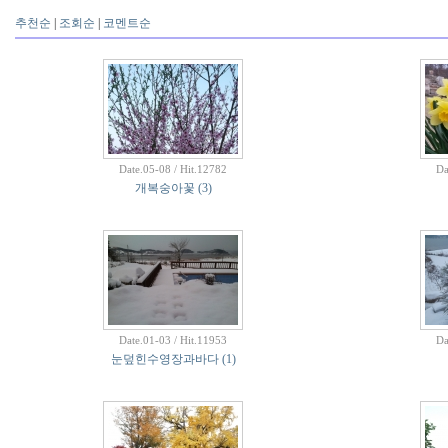
추천순
|
조회순
|
코멘트순
Date.05-08 / Hit.12782
Da
개복숭아꽃
(3)
Date.01-03 / Hit.11953
Da
눈덮힌수영장과바다
(1)