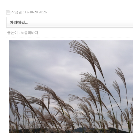
작성일 : 12-10-20 20:26
아라메길...
글쓴이 :
노을과바다